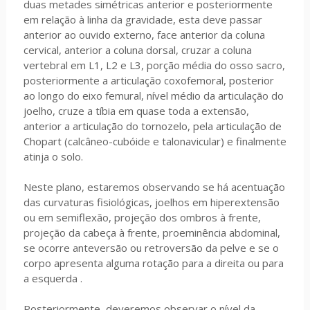
duas metades simétricas anterior e posteriormente
em relação à linha da gravidade, esta deve passar
anterior ao ouvido externo, face anterior da coluna
cervical, anterior a coluna dorsal, cruzar a coluna
vertebral em L1, L2 e L3, porção média do osso sacro,
posteriormente a articulação coxofemoral, posterior
ao longo do eixo femural, nível médio da articulação do
joelho, cruze a tíbia em quase toda a extensão,
anterior a articulação do tornozelo, pela articulação de
Chopart (calcâneo-cubóide e talonavicular) e finalmente
atinja o solo.
Neste plano, estaremos observando se há acentuação
das curvaturas fisiológicas, joelhos em hiperextensão
ou em semiflexão, projeção dos ombros à frente,
projeção da cabeça à frente, proeminência abdominal,
se ocorre anteversão ou retroversão da pelve e se o
corpo apresenta alguma rotação para a direita ou para
a esquerda .
Posteriormente, deveremos observar o nível da