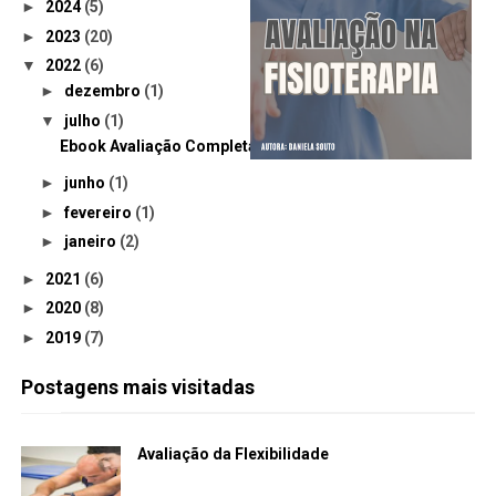
►
2024
(5)
►
2023
(20)
▼
2022
(6)
►
dezembro
(1)
▼
julho
(1)
Ebook Avaliação Completa - Fisio na Ortopedia
►
junho
(1)
►
fevereiro
(1)
►
janeiro
(2)
►
2021
(6)
►
2020
(8)
►
2019
(7)
Postagens mais visitadas
Avaliação da Flexibilidade